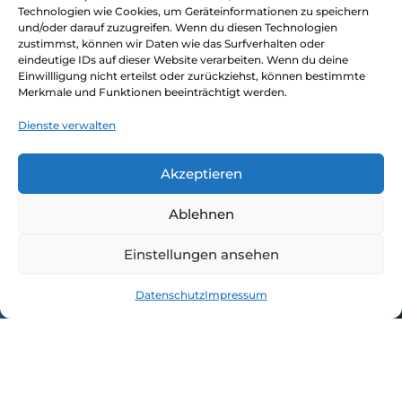
Technologien wie Cookies, um Geräteinformationen zu speichern
und/oder darauf zuzugreifen. Wenn du diesen Technologien
zustimmst, können wir Daten wie das Surfverhalten oder
eindeutige IDs auf dieser Website verarbeiten. Wenn du deine
Einwillligung nicht erteilst oder zurückziehst, können bestimmte
Angaben gemäß § 5 TMG:
Merkmale und Funktionen beeinträchtigt werden.
Autorin Theresa Albers
(bürgerlich: Daniela
Dienste verwalten
Jaep)
Strautweg 1
Akzeptieren
37124 Rosdorf
Ablehnen
E-Mail:
Kontakt
Einstellungen ansehen
USt-IdNr.: DE458769635
Verantwortlich für den Inhalt nach § 18
Datenschutz
Impressum
Abs. 2 MStV:
Daniela Jaep
Strautweg 1
37124 Rosdorf