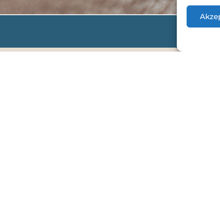
Akze
S
Schön, dass du den Weg hierher 
Egal, ob du eine Frage zu
Kelly &
Autorenreise geben möchtest od
mich riesig, von dir zu lesen.
Ich lese jede Nachricht persönli
antworten. Bitte hab nur ein weni
Ich freue mich darauf, von dir zu 